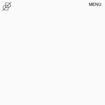
MENU
Notícias
Sobre
Exposições
Loja
terça a sexta
10:00—13:00 / 15:00—18:00
sábado, domingo, feriados
15:00—18:00
Encerra às segundas
22 939 24 70
casadodesign@cm-matosinhos.pt
Edifício Paços do Concelho